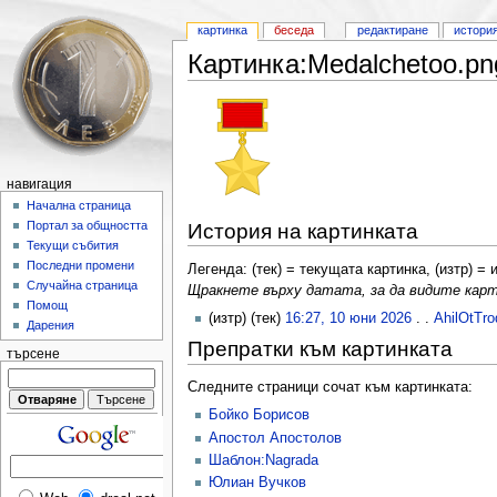
картинка
беседа
редактиране
истори
Картинка:Medalchetoo.pn
навигация
Начална страница
Портал за общността
История на картинката
Текущи събития
Последни промени
Легенда: (тек) = текущата картинка, (изтр) 
Случайна страница
Щракнете върху датата, за да видите карт
Помощ
(изтр) (тек)
16:27, 10 юни 2026
. .
AhilOtTro
Дарения
Препратки към картинката
търсене
Следните страници сочат към картинката:
Бойко Борисов
Апостол Апостолов
Шаблон:Nagrada
Юлиан Вучков