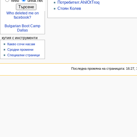
Web
dreal.net
Потребител:AhilOtTroq
Стоян Колев
Who deleted me on
facebook?
Bulgarian Boot Camp
Dallas
кутия с инструменти
Какво сочи насам
Сродни промени
Специални страници
Последна промяна на страницата: 16:27, 