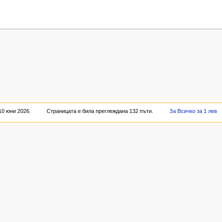
10 юни 2026.
Страницата е била преглеждана 132 пъти.
За Всичко за 1 лев