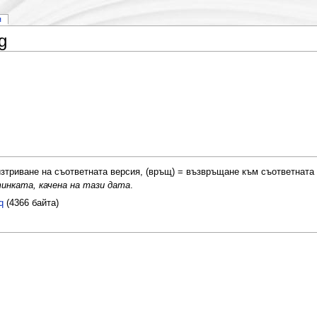
я
g
= изтриване на съответната версия, (връщ) = възвръщане към съответната
инката, качена на тази дата
.
q
(4366 байта)