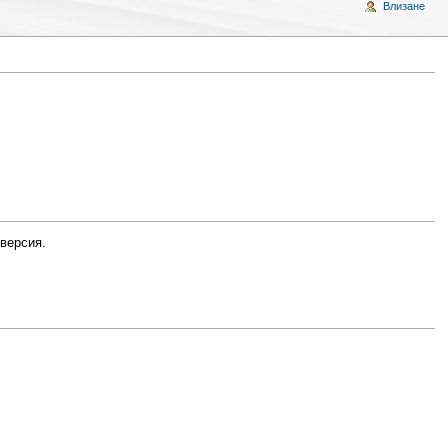
Влизане
 версия.