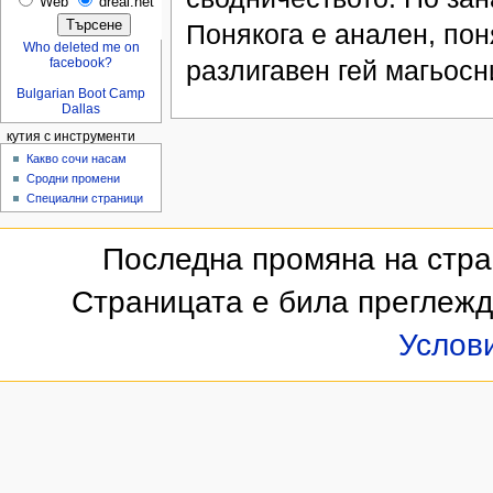
Web
dreal.net
Понякога е анален, пон
Who deleted me on
facebook?
разлигавен гей магьосн
Bulgarian Boot Camp
Dallas
кутия с инструменти
Какво сочи насам
Сродни промени
Специални страници
Последна промяна на стран
Страницата е била преглежд
Услов