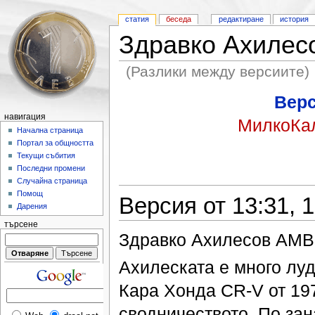
статия
беседа
редактиране
история
Здравко Ахиле
(Разлики между версиите)
Верс
навигация
МилкоКа
Начална страница
Портал за общността
Текущи събития
Последни промени
Случайна страница
Помощ
Версия от 13:31, 
Дарения
търсене
Здравко Ахилесов АМВР
Ахилеската е много луд
Кара Хонда CR-V от 197
сводничеството. По зан