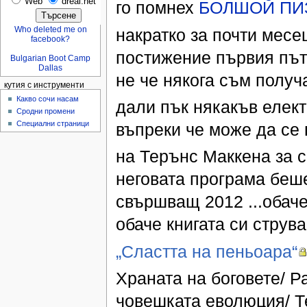
Web
dreal.net
го помнех
БОЛШОЙ ПИ
Who deleted me on
накратко за почти месе
facebook?
постижение първия път
Bulgarian Boot Camp
Dallas
не че някога съм получ
кутия с инструменти
Какво сочи насам
дали пък някакъв елект
Сродни промени
Специални страници
въпреки че може да се 
на Терънс Маккена за с
неговата програма беш
свършващ 2012 ...обач
обаче книгата си струва 
„Сластта на пеньоара“
Храната на боговете/ Р
човешката еволюция/ Т