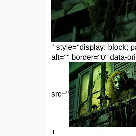
" style="display: block; 
alt="" border="0" data-or
src="
+