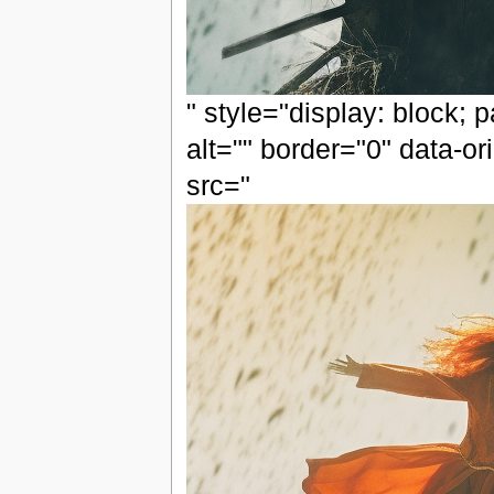
" style="display: block; 
alt="" border="0" data-or
src="