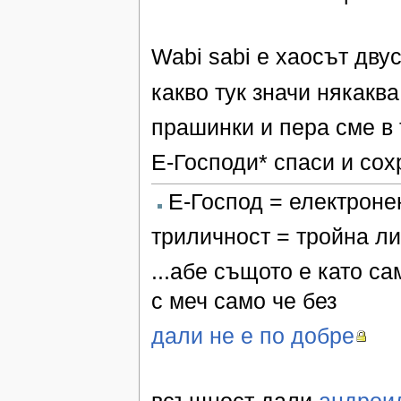
Wabi sabi е хаосът дву
какво тук значи някакв
прашинки и пера сме в 
Е-Господи* спаси и сохр
Е-Господ = електроне
триличност = тройна ли
...абе същото е като с
с меч само че без
дали не е по добре
всъщност дали
андроид