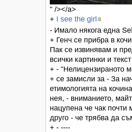
" /></a>
+
I see the girl
- Имало някога една Sek
+ Генч се прибра в коч
Пак се извинявам и пре
всички картинки и текст
+ - "Нелицензираното м
+ се замисли за - За на
етимологията на кочина
нея, - вниманието, майт
нацупена че чак почти 
друго - че трябва да с
+ - ----