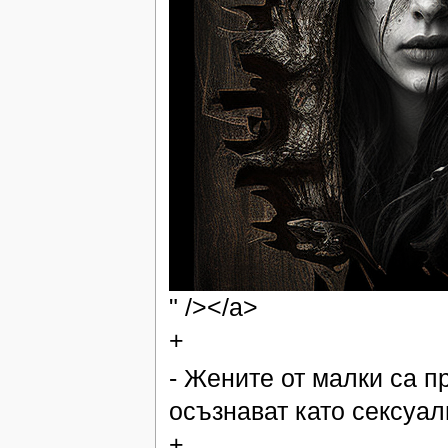
" /></a>
+
- Жените от малки са п
осъзнават като сексуалн
+