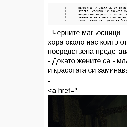
	+	Примерно че много му се иска да пътува с някой* към когото изпитва съкровени

	+	чуства, усещаше че времето му изтича ....обаче знаеше и друго, че мечтите са

	+	забранени въпреки че за мечти трябва смелост да ги поискаш...

	+	знаеше и че е много по лесно да живееш заради някой друг ...

- Черните магьосници -
хора около нас които от
посредствена представа
- Докато жените са - м
и красотата си заминава
-
<a href="