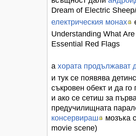
Dream of Electric Sheep
електрическия монах
е
Understanding What Are 
Essential Red Flags
а
хората продължават 
и тук се появява детин
съкровен обект и да го
и ако се сетиш за първ
предучилищната парале
консервираш
мозъка с
movie scene)