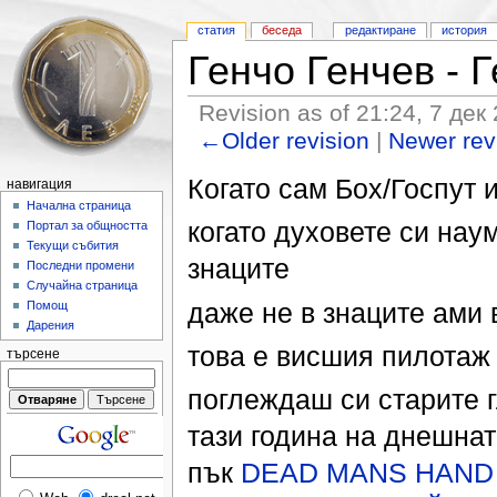
статия
беседа
редактиране
история
Генчо Генчев - 
Revision as of 21:24, 7 дек
←Older revision
|
Newer re
Когато сам Бох/Госпут 
навигация
Начална страница
когато духовете си нау
Портал за общността
Текущи събития
знаците
Последни промени
Случайна страница
даже не в знаците ами 
Помощ
Дарения
това е висшия пилотаж 
търсене
поглеждаш си старите г
тази година на днешнат
пък
DEAD MANS HAND