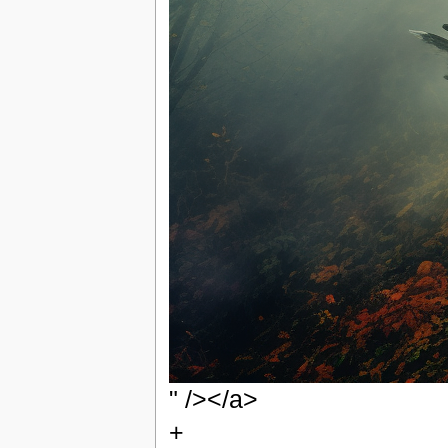
" /></a>
+