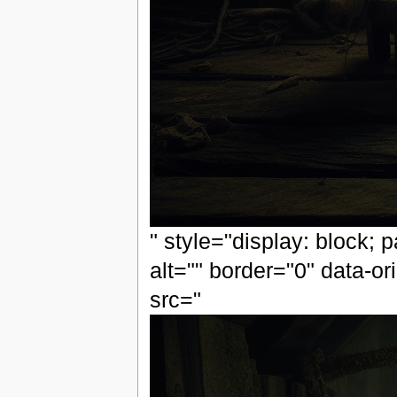
" style="display: block; 
alt="" border="0" data-or
src="