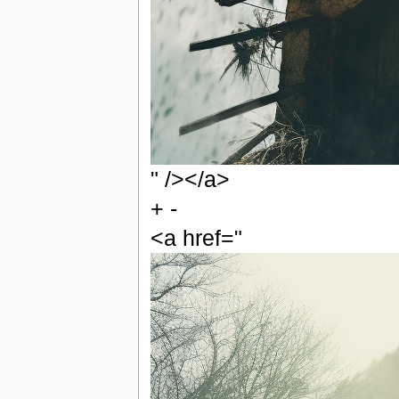
" /></a>
+ -
<a href="