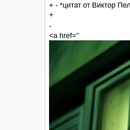
+ - *цитат от Виктор Пе
+
-
<a href="