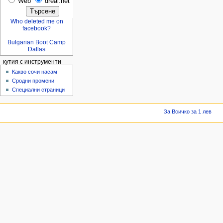
Web
dreal.net
Who deleted me on
facebook?
Bulgarian Boot Camp
Dallas
кутия с инструменти
Какво сочи насам
Сродни промени
Специални страници
За Всичко за 1 лев