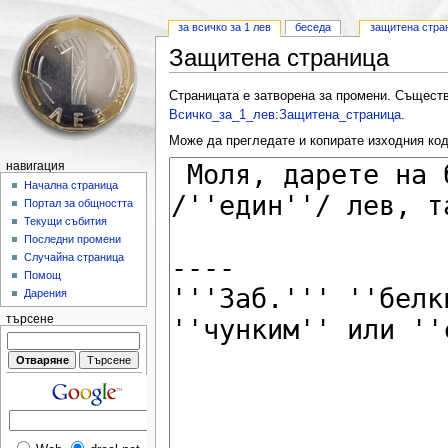
за всичко за 1 лев
беседа
защитена стра
Защитена страница
Страницата е затворена за промени. Съществ
Всичко_за_1_лев:Защитена_страница
.
Може да прегледате и копирате изходния код
навигация
Начална страница
Портал за общността
Текущи събития
Последни промени
Случайна страница
Помощ
Дарения
търсене