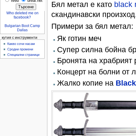
Web
dreal.net
Бял метал е като
black 
скандинавски произход
Who deleted me on
facebook?
Примери за бял метал:
Bulgarian Boot Camp
Dallas
Як готин меч
кутия с инструменти
Какво сочи насам
Супер силна бойна б
Сродни промени
Специални страници
Бронята на храбрият 
Концерт на болни от 
Жалко копие на
Black