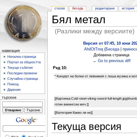
статия
беседа
редактиране
история
Бял метал
(Разлики между версиите)
Версия от 07:45, 10 юни 20
AhilOtTroq
(
Беседа
|
принос
навигация
Добавена страница
Начална страница
← Go to previous diff
Портал за общността
Ред 10:
Текущи събития
Последни промени
* Концерт на болни от левкимия с лоша музика и ке
Случайна страница
Помощ
Дарения
търсене
[[Картинка:Cold-steel-viking-sword-full-length.jpg|thum
готин викингски меч.]]
[[Категория:Какво ли не]]
Текуща версия