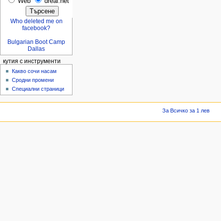
Web
dreal.net
Who deleted me on
facebook?
Bulgarian Boot Camp
Dallas
кутия с инструменти
Какво сочи насам
Сродни промени
Специални страници
За Всичко за 1 лев