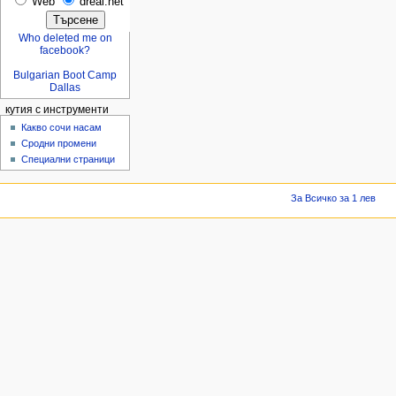
Web
dreal.net
Who deleted me on
facebook?
Bulgarian Boot Camp
Dallas
кутия с инструменти
Какво сочи насам
Сродни промени
Специални страници
За Всичко за 1 лев