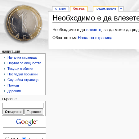
статия
беседа
редактиране
+
Необходимо е да влезете
Необходимо е да
влезете
, за да може да ред
Обратно към
Начална страница
.
навигация
Начална страница
Портал за общността
Текущи събития
Последни промени
Случайна страница
Помощ
Дарения
търсене