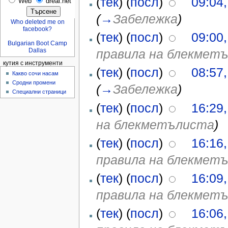
(
тек
) (
посл
)
09:04,
Web
dreal.net
(
→
Забележка
)
Who deleted me on
facebook?
(
тек
) (
посл
)
09:00,
Bulgarian Boot Camp
правила на блекмет
Dallas
кутия с инструменти
(
тек
) (
посл
)
08:57,
Какво сочи насам
Сродни промени
(
→
Забележка
)
Специални страници
(
тек
) (
посл
)
16:29
на блекметълиста
)
(
тек
) (
посл
)
16:16
правила на блекмет
(
тек
) (
посл
)
16:09
правила на блекмет
(
тек
) (
посл
)
16:06