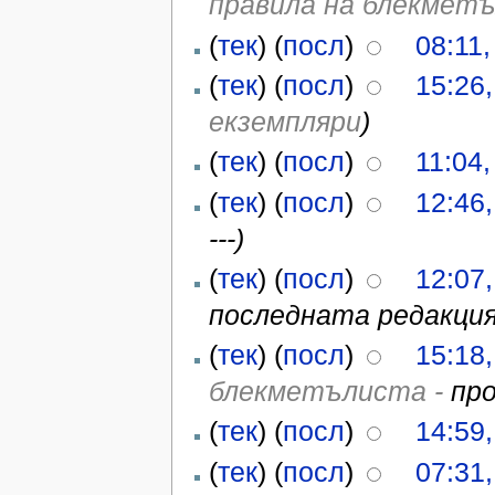
правила на блекмет
(
тек
) (
посл
)
08:11,
(
тек
) (
посл
)
15:26
екземпляри
)
(
тек
) (
посл
)
11:04,
(
тек
) (
посл
)
12:46
---)
(
тек
) (
посл
)
12:07
последната редакция 
(
тек
) (
посл
)
15:18
блекметълиста -
про
(
тек
) (
посл
)
14:59
(
тек
) (
посл
)
07:31,