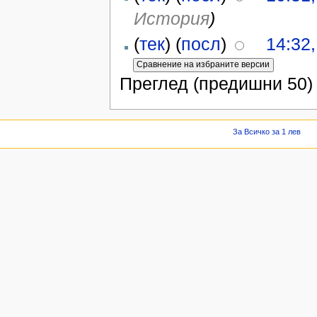
История
)
(
тек
) (
посл
)
14:32
Преглед (предишни 50) 
За Всичко за 1 лев