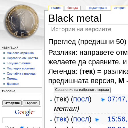
статия
беседа
редактиране
история
Black metal
История на версиите
Преглед (предишни 50) 
навигация
Разлики: направете отм
Начална страница
Портал за общността
желаете да сравните, и 
Текущи събития
Последни промени
Легенда: (
тек
) = разлик
Случайна страница
предишната версия,
М
Помощ
Дарения
търсене
(тек) (
посл
)
07:47
метал)
(
тек
) (
посл
)
15:56,