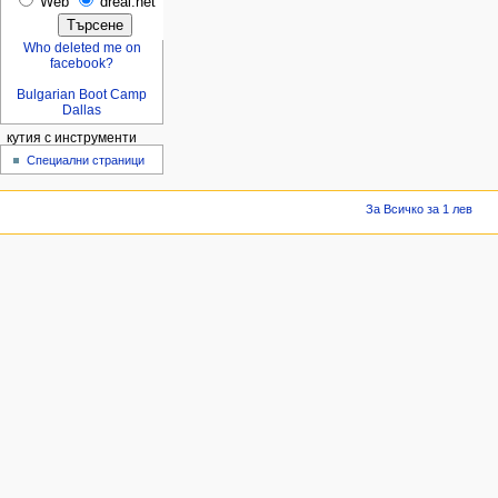
Web
dreal.net
Who deleted me on
facebook?
Bulgarian Boot Camp
Dallas
кутия с инструменти
Специални страници
За Всичко за 1 лев