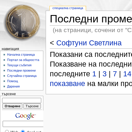
специална страница
Последни пром
(на страници, сочени от "
<
Софтуни Светлина
навигация
Показани са последни
Начална страница
Портал за общността
Показване на последн
Текущи събития
Последни промени
последните
1
|
3
|
7
|
14
Случайна страница
показване
на малки про
Помощ
Дарения
търсене