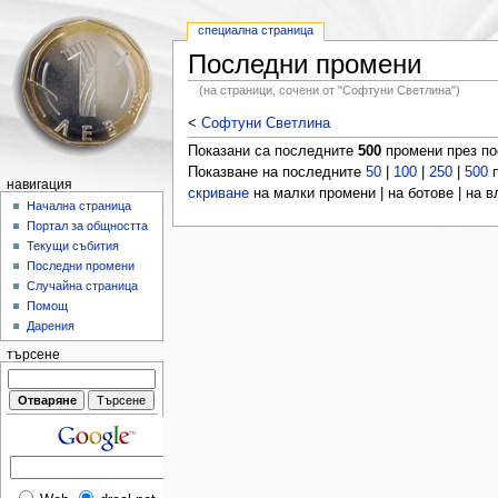
специална страница
Последни промени
(на страници, сочени от "Софтуни Светлина")
<
Софтуни Светлина
Показани са последните
500
промени през п
Показване на последните
50
|
100
|
250
|
500
п
навигация
скриване
на малки промени | на ботове | на 
Начална страница
Портал за общността
Текущи събития
Последни промени
Случайна страница
Помощ
Дарения
търсене