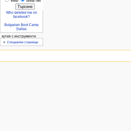
Web
dreal.net
Who deleted me on
facebook?
Bulgarian Boot Camp
Dallas
кутия с инструменти
Специални страници