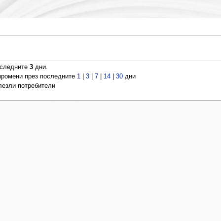
оследните
3
дни.
ромени през последните
1
|
3
|
7
|
14
|
30
дни
влезли потребители